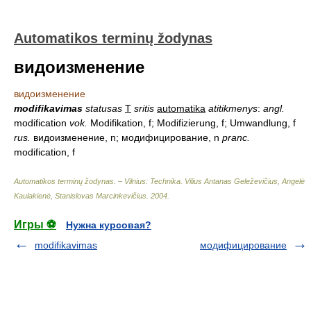
Automatikos terminų žodynas
видоизменение
видоизменение
modifikavimas
statusas
T
sritis
automatika
atitikmenys
:
angl.
modification
vok.
Modifikation, f; Modifizierung, f; Umwandlung, f
rus.
видоизменение, n; модифицирование, n
pranc.
modification, f
Automatikos terminų žodynas. – Vilnius: Technika
.
Vilius Antanas Geleževičius, Angelė
Kaulakienė, Stanislovas Marcinkevičius
.
2004
.
Игры ⚽
Нужна курсовая?
modifikavimas
модифицирование