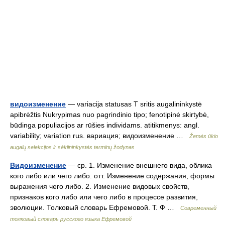
видоизменение
— variacija statusas T sritis augalininkystė
apibrėžtis Nukrypimas nuo pagrindinio tipo; fenotipinė skirtybė,
būdinga populiacijos ar rūšies individams. atitikmenys: angl.
variability; variation rus. вариация; видоизменение …
Žemės ūkio
augalų selekcijos ir sėklininkystės terminų žodynas
Видоизменение
— ср. 1. Изменение внешнего вида, облика
кого либо или чего либо. отт. Изменение содержания, формы
выражения чего либо. 2. Изменение видовых свойств,
признаков кого либо или чего либо в процессе развития,
эволюции. Толковый словарь Ефремовой. Т. Ф …
Современный
толковый словарь русского языка Ефремовой